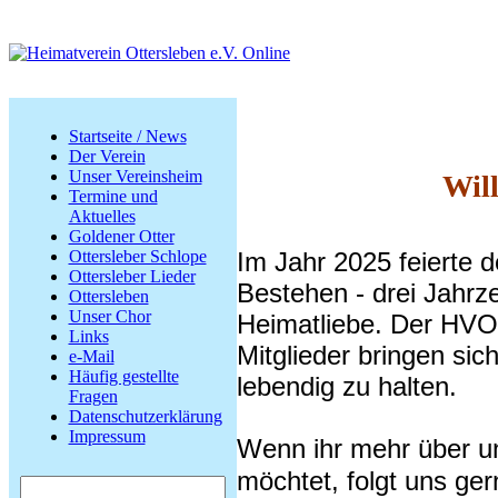
Startseite / News
Der Verein
Unser Vereinsheim
Wil
Termine und
Aktuelles
Goldener Otter
Im Jahr 2025 feierte d
Ottersleber Schlope
Ottersleber Lieder
Bestehen - drei Jahrz
Ottersleben
Unser Chor
Heimatliebe. Der HVO 
Links
Mitglieder bringen sic
e-Mail
Häufig gestellte
lebendig zu halten.
Fragen
Datenschutzerklärung
Impressum
Wenn ihr mehr über un
möchtet, folgt uns ge